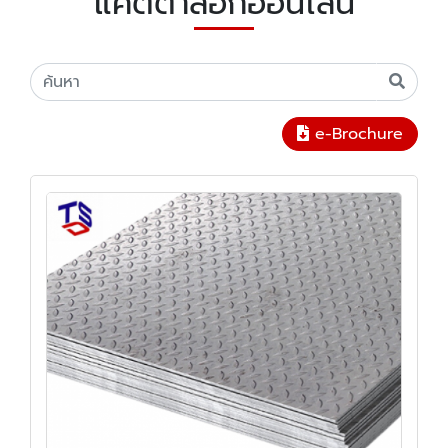
แคตตาล็อกออนไลน์
e-Brochure