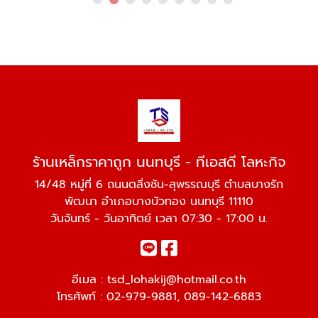
ร้านเหล็กราคาถูก นนทบุรี - ทีเอสดี โลหะกิจ
14/48 หมู่ที่ 6 ถนนตลิ่งชัน-สุพรรณบุรี ตำบลบางรัก
พัฒนา อำเภอบางบัวทอง นนทบุรี 11110
วันจันทร์ - วันอาทิตย์ เวลา 07:30 - 17:00 น.
อีเมล :
tsd_lohakij@hotmail.co.th
โทรศัพท์ :
02-979-9881
,
089-142-6883