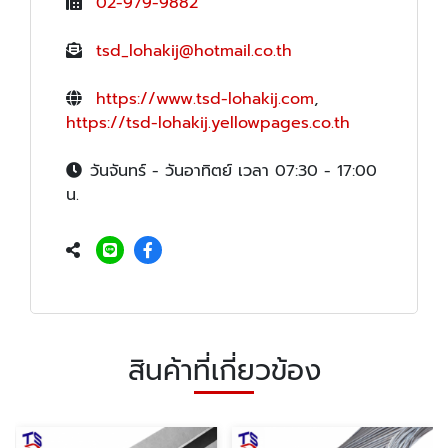
02-979-9882
tsd_lohakij@hotmail.co.th
https://www.tsd-lohakij.com
,
https://tsd-lohakij.yellowpages.co.th
วันจันทร์ - วันอาทิตย์ เวลา 07:30 - 17:00
น.
สินค้าที่เกี่ยวข้อง