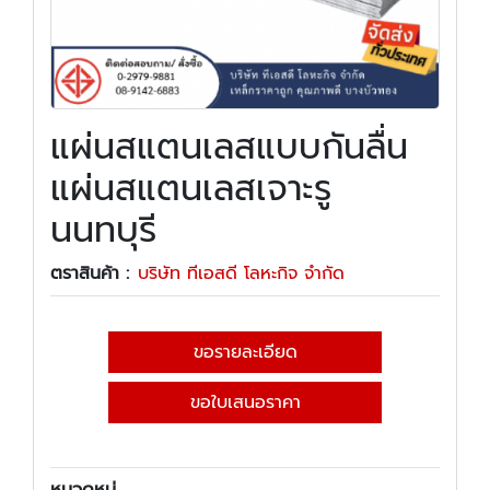
แผ่นสแตนเลสแบบกันลื่น
แผ่นสแตนเลสเจาะรู
นนทบุรี
ตราสินค้า :
บริษัท ทีเอสดี โลหะกิจ จำกัด
ขอรายละเอียด
ขอใบเสนอราคา